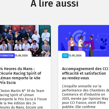
A lire aussi
15.06.2026
13.05.2026
FORMATION
CCI
24 Heures du Mans :
Accompagnement des CCI 
L'écurie Racing Spirit of
efficacité et satisfaction
Léman remporte le 49e
au rendez-vous
Prix Escra
L’enquête annuelle sur la
performance des Chambres d
L’Aston Martin N° 59 du Team
Commerce et d’Industrie en
Racing Spirit of Léman
2025, menée par Opinion Way
remporte le Prix Escra à l'issue
pour CCI France, vient d’être
de la 94e édition des 24
publiée. Elle confirme
Heures du Mans. Encore une