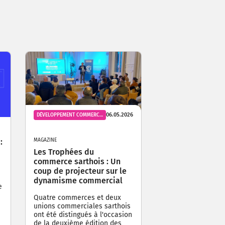
06.05.2026
DÉVELOPPEMENT COMMERCIAL
:
MAGAZINE
Les Trophées du
commerce sarthois : Un
coup de projecteur sur le
dynamisme commercial
e
Quatre commerces et deux
unions commerciales sarthois
ont été distingués à l'occasion
de la deuxième édition des