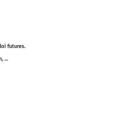
oi futures.
 ...