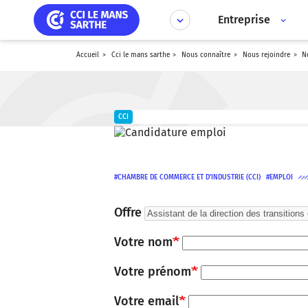
Aller
Panneau de gestion des cookies
au
Entreprise
contenu
principal
accueil
cci le mans sarthe
nous connaître
nous rejoindre
CCI
CHAMBRE DE COMMERCE ET D'INDUSTRIE (CCI)
EMPLOI
Offre
Votre nom
Votre prénom
Votre email