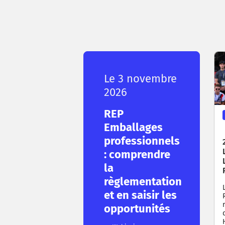
Le 3 novembre
2026
REP
Emballages
professionnels
: comprendre
la
règlementation
et en saisir les
opportunités