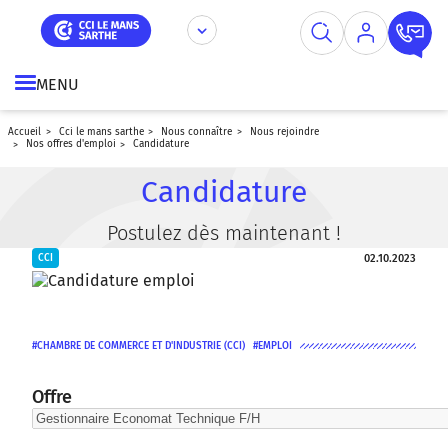
Aller
Panneau de gestion des cookies
au
contenu
principal
MENU
accueil
cci le mans sarthe
nous connaître
nous rejoindre
nos offres d'emploi
candidature
Candidature
Postulez dès maintenant !
02.10.2023
CCI
CHAMBRE DE COMMERCE ET D'INDUSTRIE (CCI)
EMPLOI
Offre