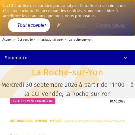
Aller
Panneau de gestion des cookies
La CCI utilise des cookies pour analyser le trafic sur ce site et nos
au
réseaux sociaux. En acceptant les cookies, vous nous aidez à
contenu
améliorer les contenus que nous vous proposons.
principal
MENU
Tout accepter
Tout refuser
Personnaliser
accueil
cci vendée
international week
la roche-sur-yon
Sommaire
International Week
La Roche-sur-Yon
Mercredi 30 septembre 2026 à partir de 11h00 - à
la CCI Vendée, la Roche-sur-Yon
01.10.2025
DÉVELOPPEMENT COMMERCIAL
INTERNATIONAL
IMPORT
EXPORT