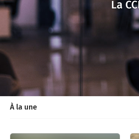
La CC
À la une