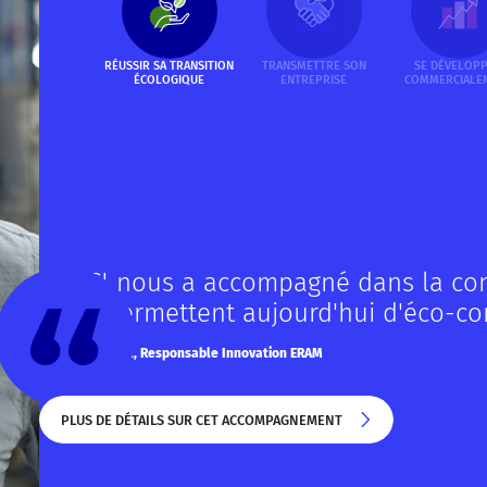
RÉUSSIR SA TRANSITION
TRANSMETTRE SON
SE DÉVELOP
ÉCOLOGIQUE
ENTREPRISE
COMMERCIALE
La CCI nous a accompagné dans la const
nous permettent aujourd'hui d'éco-con
Gauthier BEDEK, Responsable Innovation ERAM
PLUS DE DÉTAILS SUR CET ACCOMPAGNEMENT
PLUS DE DÉTAILS SUR CET ACCOMPAGNEMENT