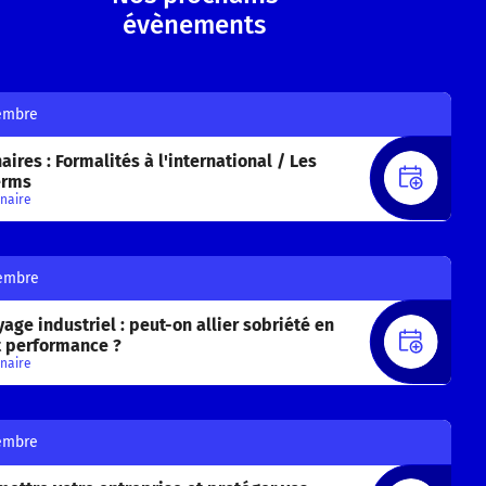
évènements
embre
ires : Formalités à l'international / Les
S'INS
erms
naire
embre
age industriel : peut-on allier sobriété en
S'INS
t performance ?
naire
embre