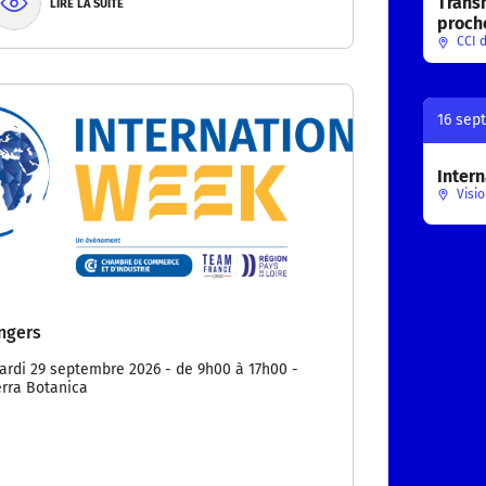
Trans
LIRE LA SUITE
proch
CCI d
16 sep
Intern
Visio
ngers
ardi 29 septembre 2026 - de 9h00 à 17h00 -
erra Botanica