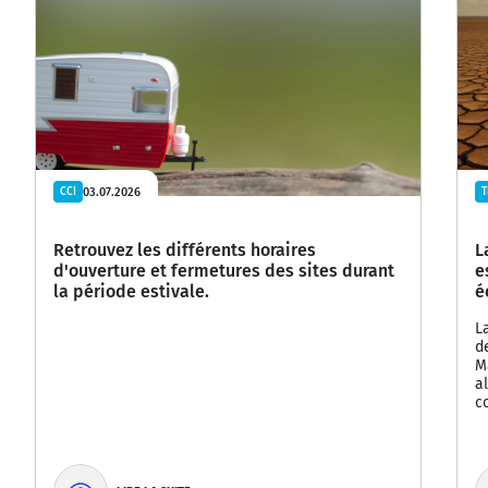
03.07.2026
CCI
T
Retrouvez les différents horaires
L
d'ouverture et fermetures des sites durant
e
la période estivale.
é
L
d
M
a
c