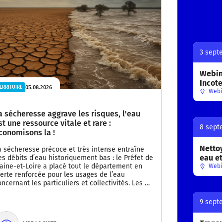
3 sept
Webina
Incot
05.08.2026
ERRITOIRE
Webi
a sécheresse aggrave les risques, l'eau
st une ressource vitale et rare :
8 sept
conomisons la !
Nettoy
a sécheresse précoce et très intense entraîne
eau e
es débits d’eau historiquement bas : le Préfet de
aine-et-Loire a placé tout le département en
Webi
lerte renforcée pour les usages de l’eau
oncernant les particuliers et collectivités. Les …
9 sept