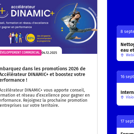
8 sept
Nettoy
eau e
04.12.2025
ÉVELOPPEMENT COMMERCIAL
Webi
mbarquez dans les promotions 2026 de
’Accélérateur DINAMIC+ et boostez votre
16 sep
erformance !
'Accélérateur DINAMIC+ vous apporte conseil,
Intern
ormation et réseau d’excellence pour gagner en
Visio
erformance. Rejoignez la prochaine promotion
'entreprises sur votre territoire.
17 sep