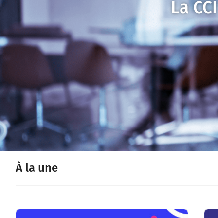
La CC
À la une