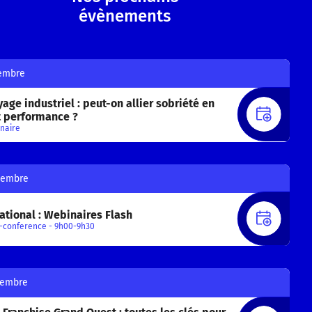
évènements
embre
age industriel : peut-on allier sobriété en
S'INS
t performance ?
naire
tembre
ational : Webinaires Flash
S'INS
-conference - 9h00-9h30
tembre