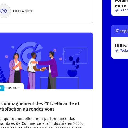
Forum 
entre
Nant
LIRE LA SUITE
17 sep
Utilis
Webi
13.05.2026
CI
ccompagnement des CCI : efficacité et
atisfaction au rendez-vous
’enquête annuelle sur la performance des
hambres de Commerce et d’Industrie en 2025,