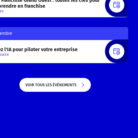
Franchise Grand Ouest : toutes les clés pour
S'INS
prendre en franchise
es
tembre
ez l'IA pour piloter votre entreprise
S'INS
naire
VOIR TOUS LES ÉVÈNEMENTS
VOIR TOUS LES ÉVÈNEMENTS