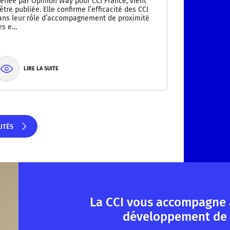
enée par Opinion Way pour CCI France, vient
’être publiée. Elle confirme l’efficacité des CCI
ans leur rôle d’accompagnement de proximité
es e…
LIRE LA SUITE
LITÉS
ITÉS
La CCI vous accompagne 
développement de 