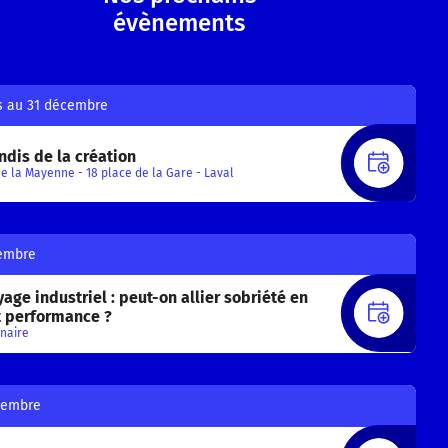
évènements
s au 31 décembre
ndis de la création
S'INS
e la Mayenne - 18 place de la Gare - Laval
embre
age industriel : peut-on allier sobriété en
S'INS
t performance ?
naire
tembre