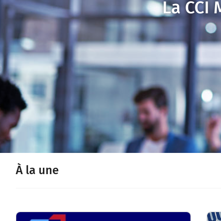
La CCI
À la une