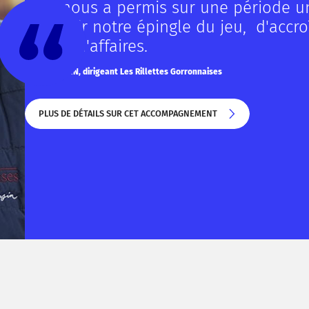
Cela nous a permis sur une période un
de sortir notre épingle du jeu, d'accr
chiffre d'affaires.
Henry COUSIN, dirigeant Les Rillettes Gorronnaises
PLUS DE DÉTAILS SUR CET ACCOMPAGNEMENT
PLUS DE DÉTAILS SUR CET ACCOMPAGNEMENT