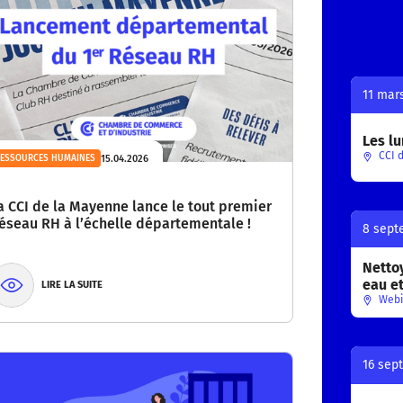
11 mar
Les lu
CCI d
15.04.2026
RESSOURCES HUMAINES
a CCI de la Mayenne lance le tout premier
éseau RH à l’échelle départementale !
8 sept
Nettoy
eau e
LIRE LA SUITE
Webi
16 sep