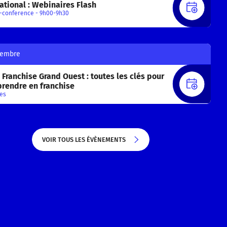
ational : Webinaires Flash
S'INS
-conference - 9h00-9h30
tembre
Franchise Grand Ouest : toutes les clés pour
S'INS
prendre en franchise
es
VOIR TOUS LES ÉVÈNEMENTS
VOIR TOUS LES ÉVÈNEMENTS