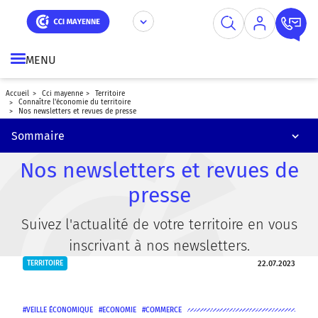
A lire aussi
Aller
Panneau de gestion des cookies
au
contenu
Les chiffres clés du territoire
principal
MENU
Etudes et observatoires
accueil
cci mayenne
territoire
Conjoncture
connaître l'économie du territoire
nos newsletters et revues de presse
Sommaire
Fichiers d'entreprises et listes de contacts
Nos newsletters et revues de
presse
Suivez l'actualité de votre territoire en vous
inscrivant à nos newsletters.
22.07.2023
TERRITOIRE
VEILLE ÉCONOMIQUE
ECONOMIE
COMMERCE