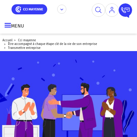
Aller
Panneau de gestion des cookies
au
contenu
principal
MENU
accueil
cci mayenne
être accompagné à chaque étape clé de la vie de son entreprise
transmettre entreprise