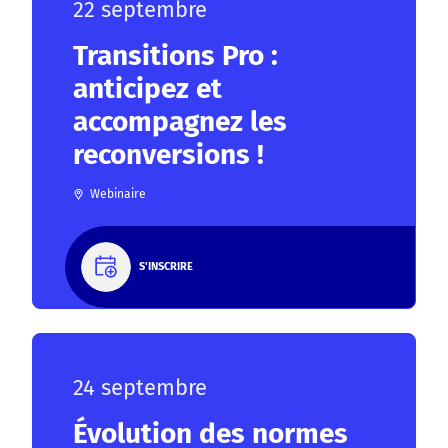
22 septembre
Transitions Pro :
anticipez et
accompagnez les
reconversions !
Webinaire
S'INSCRIRE
24 septembre
Évolution des normes