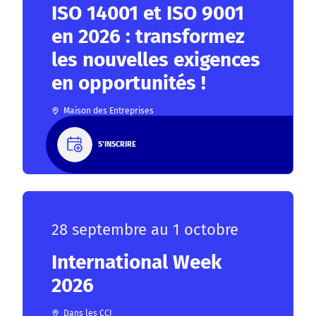
ISO 14001 et ISO 9001
en 2026 : transformez
les nouvelles exigences
en opportunités !
Maison des Entreprises
S'INSCRIRE
28 septembre au 1 octobre
International Week
2026
Dans les CCI