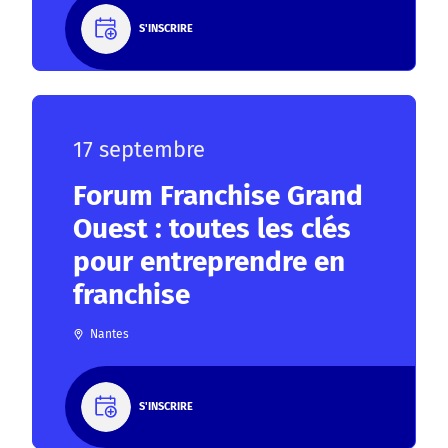
S'INSCRIRE
17 septembre
Forum Franchise Grand
Ouest : toutes les clés
pour entreprendre en
franchise
Nantes
S'INSCRIRE