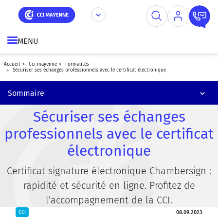
Financer sa formation par l'AGEFICE
Aller
Panneau de gestion des cookies
au
contenu
Obtenir sa carte de commerçant ambulant
principal
MENU
Obtenir sa carte professionnelle immobilière
accueil
cci mayenne
formalités
Accueillir des jeunes en stage dans votre entreprise
sécuriser ses échanges professionnels avec le certificat électronique
Contacter les services Formalités
Sommaire
Sécuriser ses échanges
professionnels avec le certificat
électronique
Certificat signature électronique Chambersign :
rapidité et sécurité en ligne. Profitez de
l’accompagnement de la CCI.
08.09.2023
CCI