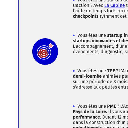
traction ? Avec
L
a Cabine
t
l'aide de temps forts récu
checkpoints
rythment cet 
Vous êtes une
startup i
startups innovantes et de
L'accompagnement, d'une
événements, diagnostic, s
Vous êtes une
TPE
? L’A
demi-journée
animées par 
sur une période de 8 mois
s'adresse aux petites entr
Vous êtes une
PME
? L’A
Pays de la Loire.
Il vous a
performance
. Durant 12 m
dans la construction d'un 
opérationnels
, jusqu'à la