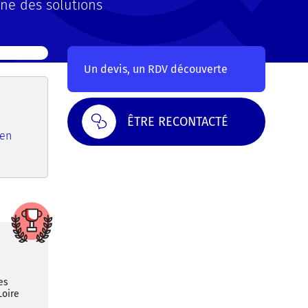
une des solutions
Un devis, un RDV découverte
ÊTRE RECONTACTÉ
 en
es
Loire