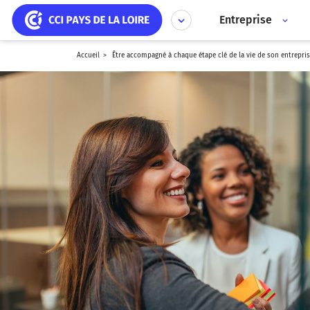
Aller
Panneau de gestion des cookies
au
Entreprise
contenu
principal
accueil
être accompagné à chaque étape clé de la vie de son entrepris