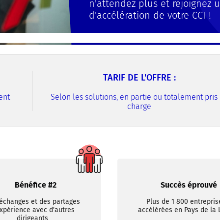
n'attendez plus et rejoignez 
d'accélération de votre CCI !
TARIF DE L'OFFRE :
ent
Selon les solutions, en partie ou totalement pris
charge
Bénéfice #2
Succès éprouvé
échanges et des partages
Plus de 1 800 entrepris
xpérience avec d'autres
accélérées en Pays de la 
dirigeants