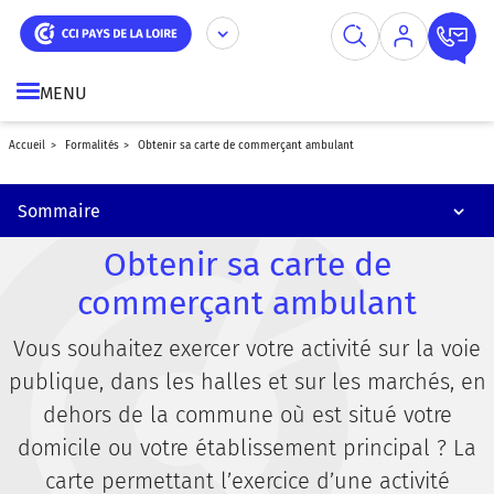
Simplifier ses démarches à l'international
Aller
Panneau de gestion des cookies
au
contenu
Financer sa formation par l'AGEFICE
principal
MENU
Obtenir sa carte professionnelle immobilière
accueil
formalités
obtenir sa carte de commerçant ambulant
Accueillir des jeunes en stage dans votre entreprise
Contacter les services Formalités
Sommaire
Obtenir sa carte de
commerçant ambulant
Vous souhaitez exercer votre activité sur la voie
publique, dans les halles et sur les marchés, en
dehors de la commune où est situé votre
domicile ou votre établissement principal ? La
carte permettant l’exercice d’une activité