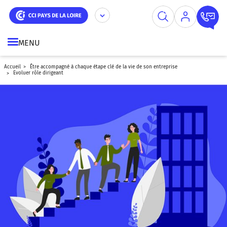
Aller
Panneau de gestion des cookies
au
contenu
principal
MENU
accueil
être accompagné à chaque étape clé de la vie de son entreprise
evoluer rôle dirigeant