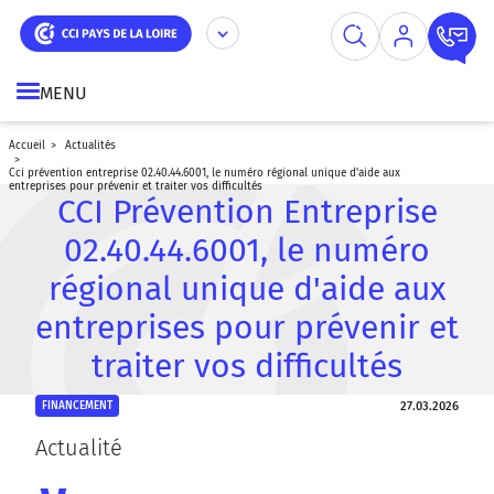
Aller
Panneau de gestion des cookies
au
contenu
principal
MENU
accueil
actualités
cci prévention entreprise 02.40.44.6001, le numéro régional unique d'aide aux
entreprises pour prévenir et traiter vos difficultés
CCI Prévention Entreprise
02.40.44.6001, le numéro
régional unique d'aide aux
entreprises pour prévenir et
traiter vos difficultés
27.03.2026
FINANCEMENT
Actualité