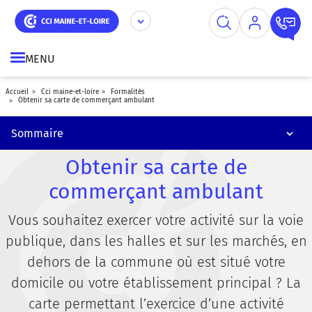
Simplifier ses démarches à l'international
Aller
Panneau de gestion des cookies
au
contenu
Financer sa formation par l'AGEFICE
principal
MENU
Obtenir sa carte professionnelle immobilière
accueil
cci maine-et-loire
formalités
Accueillir des jeunes en stage dans votre entreprise
obtenir sa carte de commerçant ambulant
Contacter les services Formalités
Sommaire
Obtenir sa carte de
commerçant ambulant
Vous souhaitez exercer votre activité sur la voie
publique, dans les halles et sur les marchés, en
dehors de la commune où est situé votre
domicile ou votre établissement principal ? La
carte permettant l’exercice d’une activité