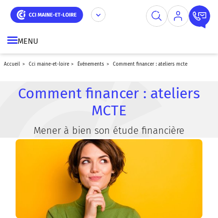
Aller
Panneau de gestion des cookies
au
contenu
principal
MENU
accueil
cci maine-et-loire
événements
comment financer : ateliers mcte
Comment financer : ateliers
MCTE
Mener à bien son étude financière