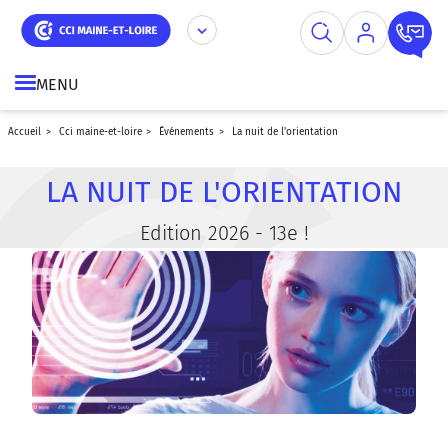
Aller
Panneau de gestion des cookies
au
contenu
principal
MENU
accueil
cci maine-et-loire
événements
la nuit de l'orientation
LA NUIT DE L'ORIENTATION
Edition 2026 - 13e !