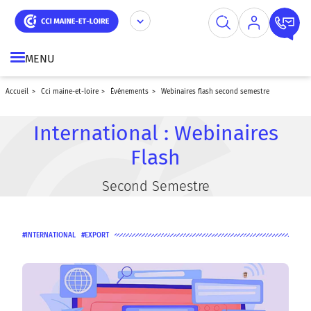
Aller
Panneau de gestion des cookies
au
contenu
principal
MENU
accueil
cci maine-et-loire
événements
webinaires flash second semestre
International : Webinaires
Flash
Second Semestre
INTERNATIONAL
EXPORT