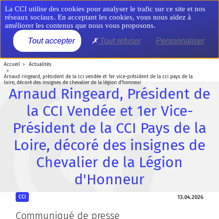
Aller
Panneau de gestion des cookies
La CCI utilise des cookies pour analyser le trafic sur ce site et nos
au
réseaux sociaux. En acceptant les cookies, vous nous aidez à
contenu
améliorer les contenus que nous vous proposons.
principal
MENU
Tout accepter
Tout refuser
Personnaliser
accueil
actualités
arnaud ringeard, président de la cci vendée et 1er vice-président de la cci pays de la
loire, décoré des insignes de chevalier de la légion d'honneur
Arnaud Ringeard, Président de
la CCI Vendée et 1er Vice-
Président de la CCI Pays de la
Loire, décoré des insignes de
Chevalier de la Légion
d'Honneur
13.04.2026
CCI
Communiqué de presse