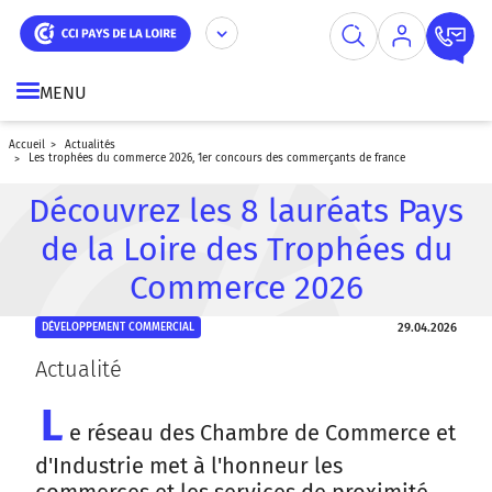
Aller
Panneau de gestion des cookies
au
contenu
principal
MENU
accueil
actualités
les trophées du commerce 2026, 1er concours des commerçants de france
Découvrez les 8 lauréats Pays
de la Loire des Trophées du
Commerce 2026
29.04.2026
DÉVELOPPEMENT COMMERCIAL
Actualité
L
e réseau des Chambre de Commerce et
d'Industrie met à l'honneur les