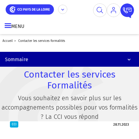
Simplifier ses démarches à l'international
Aller
Panneau de gestion des cookies
au
contenu
Financer sa formation par l'AGEFICE
principal
MENU
Obtenir sa carte de commerçant ambulant
accueil
contacter les services formalités
Obtenir sa carte professionnelle immobilière
Accueillir des jeunes en stage dans votre entreprise
Sommaire
Contacter les services
Formalités
Vous souhaitez en savoir plus sur les
accompagnements possibles pour vos formalités
? La CCI vous répond
28.11.2023
CCI