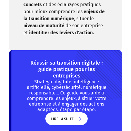
concrets
et des éclairages pratiques
pour mieux comprendre les
enjeux de
la transition numérique
, situer le
niveau de maturité
de son entreprise
et i
dentifier des leviers d’action.
Réussir sa transition digitale :
guide pratique pour les
entreprises
Stratégie digitale, intelligence
artificielle, cybersécurité, numérique
responsable… Ce guide vous aide à
comprendre les enjeux, à situer votre
entreprise et à engager des actions
adaptées, étape par étape.
LIRE LA SUITE