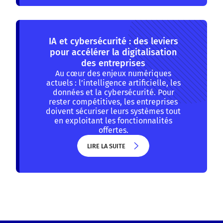
LIRE LA SUITE
IA et cybersécurité : des leviers
pour accélérer la digitalisation
des entreprises
Au cœur des enjeux numériques
actuels : l’intelligence artificielle, les
données et la cybersécurité. Pour
rester compétitives, les entreprises
doivent sécuriser leurs systèmes tout
en exploitant les fonctionnalités
offertes.
LIRE LA SUITE
LIRE LA SUITE