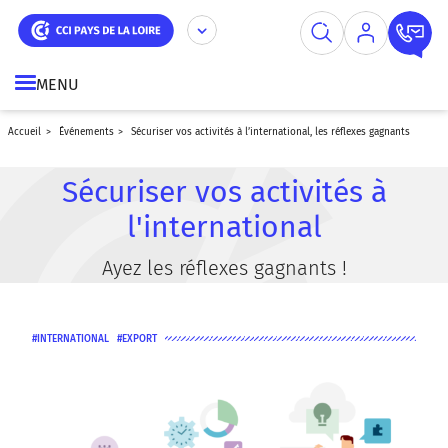
Aller
Panneau de gestion des cookies
au
contenu
principal
MENU
accueil
événements
sécuriser vos activités à l’international, les réflexes gagnants
Sécuriser vos activités à
l'international
Ayez les réflexes gagnants !
INTERNATIONAL
EXPORT