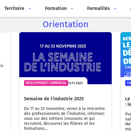
Territoire
Formation
Formalités
Orientation
ir
13.11.2025
DÉVELOPPEMENT COMMERCIAL
FO
Semaine de l'industrie 2025
Le
: 
Du 17 au 23 novembre, venez à la rencontre
des professionnels de l’industrie, informez-
Por
vous sur des métiers innovants et qui
nat
recrutent, découvrez les filières et les
Mét
formations…
mét