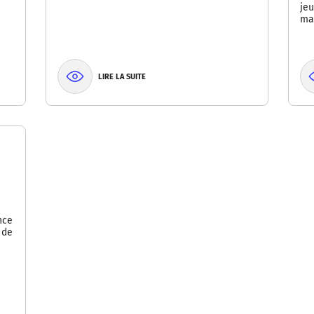
jeu
ma
LIRE LA SUITE
nce
 de