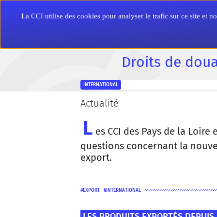
Aller
Panneau de gestion des cookies
au
Entreprise
La CCI utilise des cookies pour analyser le trafic sur ce site et
contenu
principal
accueil
cci vendée
actualités
droits de douane américains
Droits de doua
INTERNATIONAL
Actualité
L
es CCI des Pays de la Loire
questions concernant la nouvel
export.
EXPORT
INTERNATIONAL
LES PRODUITS EXPORTÉS DEPUIS 