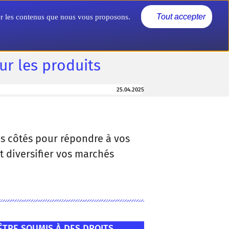
Actualités
Nous connaître
Tout accepter
rer les contenus que nous vous proposons.
ur les produits
25.04.2025
vos côtés pour répondre à vos
 diversifier vos marchés
ÊTRE SOUMIS À DES DROITS