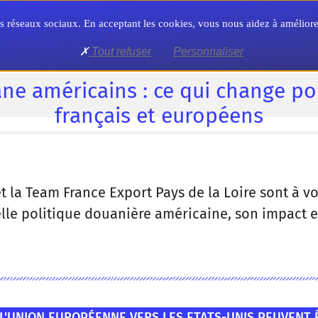
Territoire
Formation
Formalités
 nos réseaux sociaux. En acceptant les cookies, vous nous aidez à amélio
Tout refuser
Personnaliser
ne américains : ce qui change po
français et européens
 et la Team France Export Pays de la Loire sont à 
le politique douanière américaine, son impact et
L'UNION EUROPÉENNE VERS LES ETATS-UNIS PEUVENT 