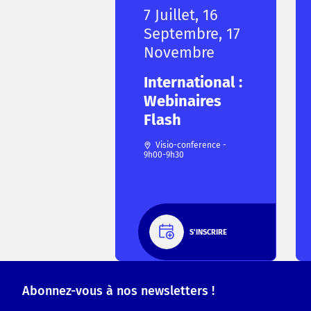
7 Juillet, 16
Septembre, 17
Novembre
International :
Webinaires
Flash
Visio-conference -
9h00-9h30
S'INSCRIRE
Abonnez-vous à nos newsletters !