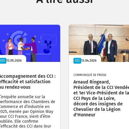
13.05.2026
13.04.2026
CCI
CCI
Accompagnement des CCI :
COMMUNIQUÉ DE PRESSE
efficacité et satisfaction
Arnaud Ringeard,
au rendez-vous
Président de la CCI Vendé
et 1er Vice-Président de l
L’enquête annuelle sur la
CCI Pays de la Loire,
performance des Chambres de
décoré des insignes de
Commerce et d’Industrie en
Chevalier de la Légion
2025, menée par Opinion Way
d'Honneur
pour CCI France, vient d’être
publiée. Elle confirme
l’efficacité des CCI dans leur