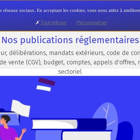
Territoire
Formation
Formalités
 nos réseaux sociaux. En acceptant les cookies, vous nous aidez à amélio
Tout refuser
Personnaliser
aires
Nos publications réglementaires
r, délibérations, mandats extérieurs, code de cond
de vente (CGV), budget, comptes, appels d'offres,
sectoriel