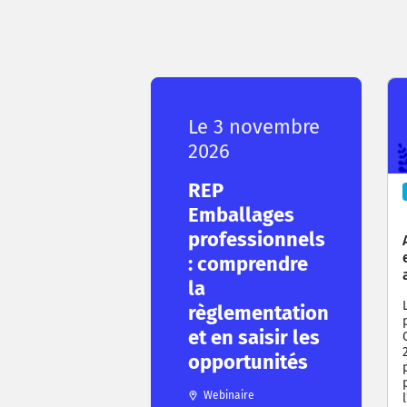
Le 3 novembre
2026
REP
Emballages
professionnels
: comprendre
la
règlementation
et en saisir les
opportunités
Webinaire