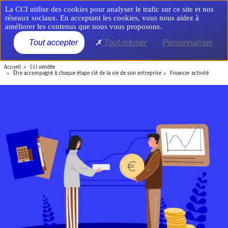
Aller
Panneau de gestion des cookies
La CCI utilise des cookies pour analyser le trafic sur ce site et nos
au
réseaux sociaux. En acceptant les cookies, vous nous aidez à
contenu
améliorer les contenus que nous vous proposons.
principal
MENU
Tout accepter
Tout refuser
Personnaliser
accueil
cci vendée
être accompagné à chaque étape clé de la vie de son entreprise
financer activité