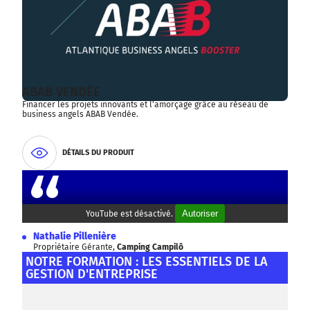
ABAB VENDÉE
Financer les projets innovants et l'amorçage grâce au réseau de
business angels ABAB Vendée.
DÉTAILS DU PRODUIT
Autoriser
YouTube est désactivé.
Nathalie Pillenière
Propriétaire Gérante,
Camping Campilô
NOTRE FORMATION : LES ESSENTIELS DE LA
GESTION D'ENTREPRISE