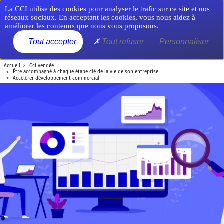
Aller
Panneau de gestion des cookies
La CCI utilise des cookies pour analyser le trafic sur ce site et nos
au
réseaux sociaux. En acceptant les cookies, vous nous aidez à
contenu
améliorer les contenus que nous vous proposons.
principal
MENU
Tout accepter
Tout refuser
Personnaliser
accueil
cci vendée
être accompagné à chaque étape clé de la vie de son entreprise
accélérer développement commercial