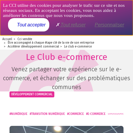
Aller
Panneau de gestion des cookies
La CCI utilise des cookies pour analyser le trafic sur ce site et nos
au
réseaux sociaux. En acceptant les cookies, vous nous aidez à
contenu
améliorer les contenus que nous vous proposons.
principal
MENU
Tout accepter
Tout refuser
Personnaliser
accueil
cci vendée
être accompagné à chaque étape clé de la vie de son entreprise
accélérer développement commercial
le club e-commerce
Le Club e-commerce
Venez partager votre expérience sur le e-
commerce, et échanger sur des problématiques
communes
DÉVELOPPEMENT COMMERCIAL
NUMÉRIQUE
TRANSITION NUMÉRIQUE
COMMERCE
E-COMMERCE