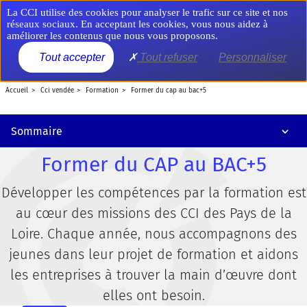
Aller
Panneau de gestion des cookies
La CCI utilise des cookies pour analyser le trafic sur ce site et nos
au
réseaux sociaux. En acceptant les cookies, vous nous aidez à
contenu
A lire aussi
améliorer les contenus que nous vous proposons.
principal
MENU
Tout accepter
Tout refuser
Personnaliser
Se former ou former ses collaborateurs
accueil
cci vendée
formation
former du cap au bac+5
Recruter un jeune en alternance
Trouver son orientation
Sommaire
Former du CAP au BAC+5
Développer les compétences par la formation est
au cœur des missions des CCI des Pays de la
Loire. Chaque année, nous accompagnons des
jeunes dans leur projet de formation et aidons
les entreprises à trouver la main d’œuvre dont
elles ont besoin.