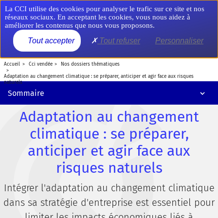
Aller
Panneau de gestion des cookies
climatiques ?
La CCI utilise des cookies pour analyser le trafic sur ce site et nos
au
réseaux sociaux. En acceptant les cookies, vous nous aidez à
contenu
améliorer les contenus que nous vous proposons.
Adaptation au changement climatique : un enjeu stratégique pour les
principal
entreprises
MENU
Tout accepter
Tout refuser
Personnaliser
Éval’Adaptation au changement climatique : un accompagnement
gratuit pour les entreprises
accueil
cci vendée
nos dossiers thématiques
adaptation au changement climatique : se préparer, anticiper et agir face aux risques
naturels
Adaptation au changement climatique : une opportunité de
Sommaire
transformation
Adaptation au changement
climatique : se préparer,
anticiper et agir face aux
risques naturels
Intégrer l'adaptation au changement climatique
dans sa stratégie d'entreprise est essentiel pour
limiter les impacts économiques liés à