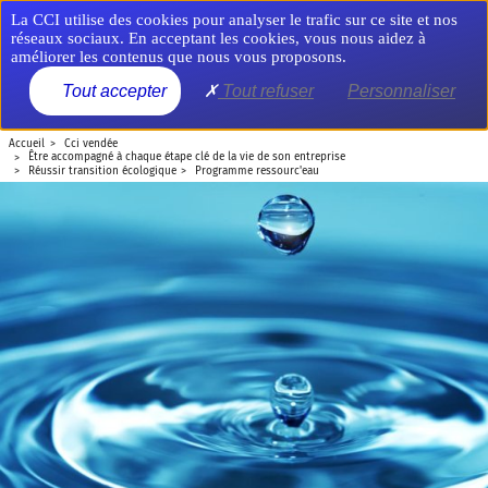
Aller
Panneau de gestion des cookies
La CCI utilise des cookies pour analyser le trafic sur ce site et nos
au
réseaux sociaux. En acceptant les cookies, vous nous aidez à
contenu
améliorer les contenus que nous vous proposons.
principal
MENU
Tout accepter
Tout refuser
Personnaliser
accueil
cci vendée
être accompagné à chaque étape clé de la vie de son entreprise
réussir transition écologique
programme ressourc'eau