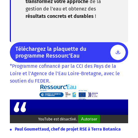
transformez votre approche
de la
gestion de l’eau et obtenez des
résultats concrets et durables
!
Téléchargez la plaquette du
programme Ressourc'Eau
*Programme cofinancé par la CCI des Pays de la
Loire et l'Agence de l'Eau Loire-Bretagne, avec le
soutien du FEDER.
Autoriser
YouTube est désactivé.
Paul Goumettaud, chef de projet RSE à Terra Botanica