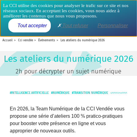
Aller
Panneau de gestion des cookies
La CCI utilise des cookies pour analyser le trafic sur ce site et nos
au
réseaux sociaux. En acceptant les cookies, vous nous aidez à
contenu
améliorer les contenus que nous vous proposons.
principal
MENU
Tout accepter
Tout refuser
Personnaliser
accueil
cci vendée
événements
les ateliers du numérique 2026
Les ateliers du numérique 2026
2h pour décrypter un sujet numérique
INTELLIGENCE ARTIFICIELLE
NUMÉRIQUE
TRANSITION NUMÉRIQUE
En 2026, la Team Numérique de la CCI Vendée vous
propose une série d’ateliers 100 % pratico-pratiques
pour booster votre présence en ligne et vous
approprier de nouveaux outils.