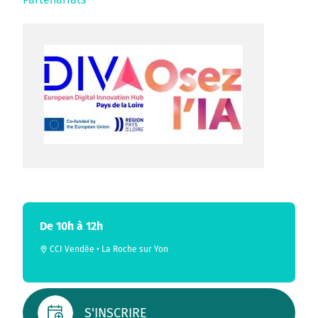
De 10h à 12h
CCI Vendée • La Roche sur Yon
S'INSCRIRE