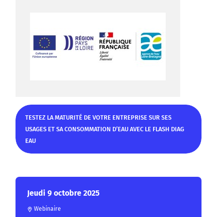
TESTEZ LA MATURITÉ DE VOTRE ENTREPRISE SUR SES
USAGES ET SA CONSOMMATION D’EAU AVEC LE FLASH DIAG
EAU
TESTEZ LA MATURITÉ DE VOTRE ENTREPRISE SUR SES USAGES
ET SA CONSOMMATION D’EAU AVEC LE FLASH DIAG EAU
Jeudi 9 octobre 2025
Webinaire