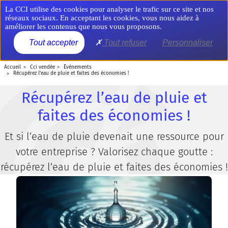
Aller
Panneau de gestion des cookies
La CCI utilise des cookies pour analyser le trafic sur ce site et nos
au
réseaux sociaux. En acceptant les cookies, vous nous aidez à
contenu
améliorer les contenus que nous vous proposons.
principal
MENU
Tout accepter
Tout refuser
Personnaliser
accueil
cci vendée
événements
récupérez l’eau de pluie et faites des économies !
Récupérez l’eau de pluie et
faites des économies !
Et si l’eau de pluie devenait une ressource pour
votre entreprise ? Valorisez chaque goutte :
récupérez l’eau de pluie et faites des économies !