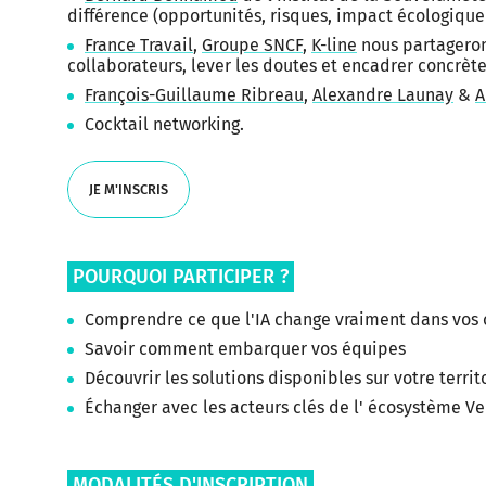
différence (opportunités, risques, impact écologique e
France Travail
,
Groupe SNCF
,
K-line
nous partageron
collaborateurs, lever les doutes et encadrer concrètem
François-Guillaume Ribreau
,
Alexandre Launay
&
A
Cocktail networking.
JE M'INSCRIS
JE M'INSCRIS
POURQUOI PARTICIPER ?
Comprendre ce que l'IA change vraiment dans vos 
Savoir comment embarquer vos équipes
Découvrir les solutions disponibles sur votre territ
Échanger avec les acteurs clés de l' écosystème V
MODALITÉS D'INSCRIPTION