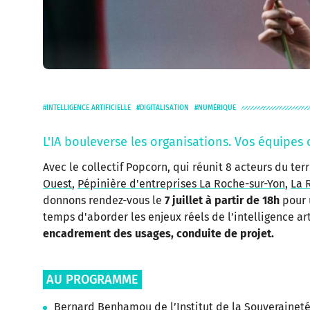
INTELLIGENCE ARTIFICIELLE
DIGITALISATION
NUMÉRIQUE
L'IA bouleverse les organisations. Vos équipes
Avec le collectif Popcorn, qui réunit 8 acteurs du terr
Ouest
,
Pépinière d'entreprises La Roche-sur-Yon
,
La 
donnons rendez-vous le
7 juillet à partir de 18h
pour 
temps d'aborder les enjeux réels de l’intelligence arti
encadrement des usages, conduite de projet.
AU PROGRAMME
Bernard Benhamou
de l’Institut de la Souverainet