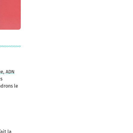
ue
,
ADN
s
ndrons le
ait la