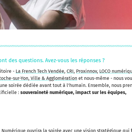
 ont des questions. Avez-vous les réponses ?
itoire -
La French Tech Vendée
,
CRI
,
Proxinnov
,
LOCO numériq
Roche-sur-Yon, Ville & Agglomération
et nous-même - nous vou
une soirée dédiée avant tout à l’humain. Ensemble, nous pre
ficielle :
souveraineté numérique, impact sur les équipes,
é Numérique ouvrira la soirée avec une vision stratégique qui f