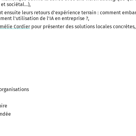
t sociétal...),
t ensuite leurs retours d'expérience terrain : comment emba
ent l'utilisation de l'IA en entreprise ?,
mélie Cordier
pour présenter des solutions locales concrètes,
organisations
oire
endée