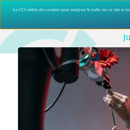
Aller
Panneau de gestion des cookies
au
Entreprise
La CCI utilise des cookies pour analyser le trafic sur ce site et
contenu
principal
accueil
cci vendée
événements
jusqu'où laisserez vous l'ia déci
J
Un événement propos