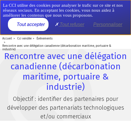
Aller
Panneau de gestion des cookies
La CCI utilise des cookies pour analyser le trafic sur ce site et nos
au
réseaux sociaux. En acceptant les cookies, vous nous aidez à
contenu
améliorer les contenus que nous vous proposons.
principal
MENU
Tout accepter
Tout refuser
Personnaliser
accueil
cci vendée
événements
rencontre avec une délégation canadienne (décarbonation maritime, portuaire &
industrie)
Rencontre avec une délégation
canadienne (décarbonation
maritime, portuaire &
industrie)
Objectif : identifier des partenaires pour
développer des partenariats technologiques
et/ou commerciaux