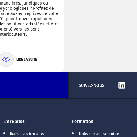
financières, juridiques ou
psychologiques ? Profitez de
l’aide aux entreprises de votre
CCI pour trouver rapidement
des solutions adaptées et être
orienté vers les bons
interlocuteurs.
LIRE LA SUITE
SUIVEZ-NOUS
Entreprise
Formation
Réaliser vos formalités
Ecoles et établissement de