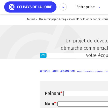
Aller
Panneau de gestion des cookies
au
Entreprise
contenu
principal
accueil
être accompagné à chaque étape clé de la vie de son entrepris
Un projet de dével
démarche commerciale
votre écou
CCI
CONSEIL
AIDE
FORMATION
Prénom
Nom