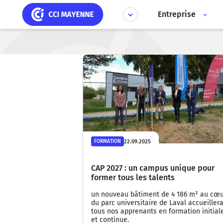
Aller
Panneau de gestion des cookies
au
Entreprise
contenu
principal
22.09.2025
FORMATION
CAP 2027 : un campus unique pour
former tous les talents
un nouveau bâtiment de 4 186 m² au cœ
du parc universitaire de Laval accueiller
tous nos apprenants en formation initial
et continue.