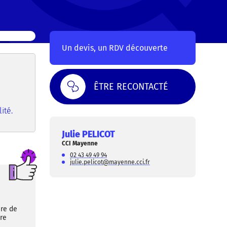
Un devis, un RDV découverte
ÊTRE RECONTACTÉ
ité.
Julie PELICOT
CCI Mayenne
02 43 49 49 94
julie.pelicot@mayenne.cci.fr
ère de
re