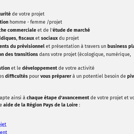
urité
de votre projet
tion
homme - femme /projet
che commerciale
et de l'
étude de marché
ridiques
,
fiscaux
et
sociaux
du projet
ents du
prévisionnel
et présentation à travers un
business pl
on des transitions
dans votre projet (écologique, numérique,
tion
et le
développement
de votre activité
les
difficultés
pour
vous préparer
à un potentiel besoin de
piv
apte ainsi à
chaque étape d'avancement
de votre projet et v
ne
aide de la Région Pays de la Loire
:
jet
ment