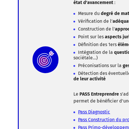
état d'avancement
:
Mesure du
degré de mat
Vérification de l’
adéqua
Construction de l'
appro
Point sur les
aspects ju
Définition des 1ers
élém
Intégration de la
questi
sociétale…)
Préconisations sur la
ges
Détection des éventuel
de leur activité
Le
PASS Entreprendre
s'ad
permet de bénéficier d'u
Pass Diagnostic
Pass Construction du pro
Pass Primo-développe