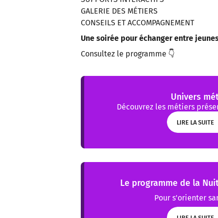
GALERIE DES MÉTIERS
CONSEILS ET ACCOMPAGNEMENT
Une soirée pour échanger entre jeunes 
Consultez le programme
👇
Univers mét
Découvrez les métiers présen
LIRE LA SUITE
LIRE LA SUITE
Le programme de la Nuit
Pour s'orienter san
LIRE LA SUITE