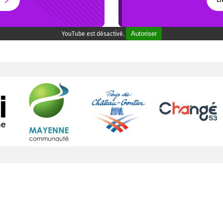
LI
Autoriser
YouTube est désactivé.