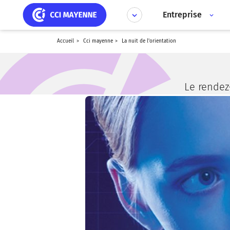
Aller
Panneau de gestion des cookies
au
Entreprise
contenu
principal
accueil
cci mayenne
la nuit de l'orientation
Le rendez