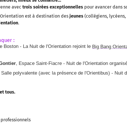
s métiers, mieux se connaître…
ayenne avec
trois soirées exceptionnelles
pour avancer dans son
l’Orientation est à destination des
jeunes
(collégiens, lycéens
ientation
.
quer :
e Boston - La Nuit de l'Orientation rejoint le
Big Bang Orient
Gontier
, Espace Saint-Fiacre - Nuit de l'Orientation organis
, Salle polyvalente (avec la présence de l'Orientibus) - Nuit d
et tous.
professionnels