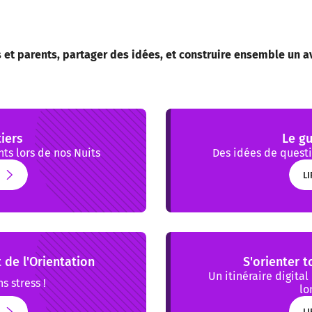
et parents, partager des idées, et construire ensemble un av
iers
Le gu
ts lors de nos Nuits
Des idées de questi
LI
LI
 de l'Orientation
S'orienter t
Un itinéraire digita
s stress !
lo
LI