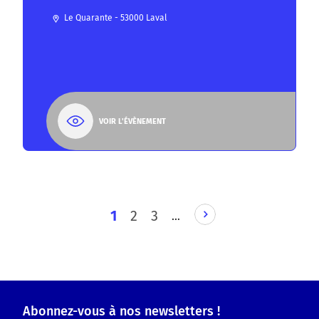
Le Quarante - 53000 Laval
VOIR L'ÉVÈNEMENT
PAGE
1
2
3
…
SUIVANTE
Abonnez-vous à nos newsletters !