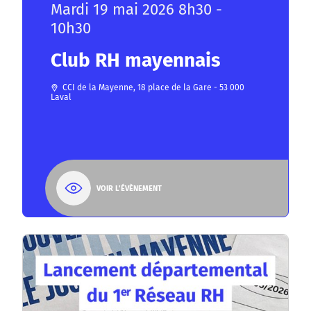
Mardi 19 mai 2026 8h30 -
10h30
Club RH mayennais
CCI de la Mayenne, 18 place de la Gare - 53 000
Laval
VOIR L'ÉVÈNEMENT