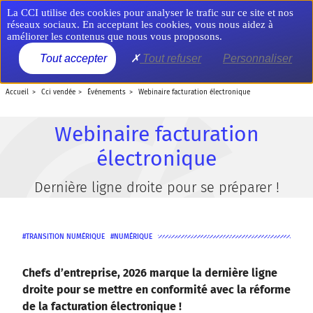
Aller
Panneau de gestion des cookies
La CCI utilise des cookies pour analyser le trafic sur ce site et nos
au
réseaux sociaux. En acceptant les cookies, vous nous aidez à
contenu
améliorer les contenus que nous vous proposons.
principal
MENU
Tout accepter
Tout refuser
Personnaliser
accueil
cci vendée
événements
webinaire facturation électronique
Webinaire facturation
électronique
Dernière ligne droite pour se préparer !
TRANSITION NUMÉRIQUE
NUMÉRIQUE
Chefs d’entreprise, 2026 marque la dernière ligne
droite pour se mettre en conformité avec la réforme
de la facturation électronique !