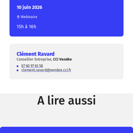
10 juin 2026
Webinaire
15h à 16h
Clément Ravard
Conseiller Entreprise,
CCI Vendée
07 60 97 63 58
clement.ravard@vendee.cci.fr
A lire aussi