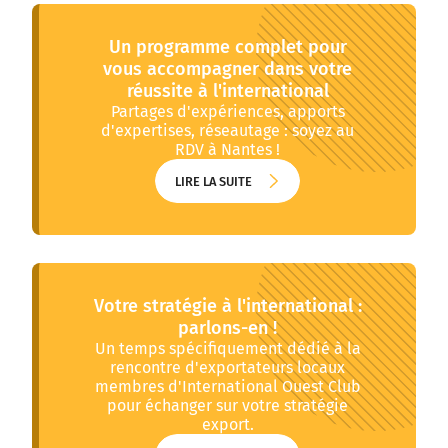
Un programme complet pour
vous accompagner dans votre
réussite à l'international
Partages d'expériences, apports
d'expertises, réseautage : soyez au
RDV à Nantes !
LIRE LA SUITE
LIRE LA SUITE
Votre stratégie à l'international :
parlons-en !
Un temps spécifiquement dédié à la
rencontre d'exportateurs locaux
membres d'International Ouest Club
pour échanger sur votre stratégie
export.