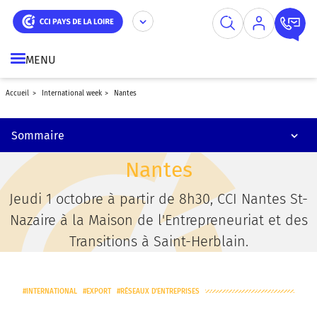
Laval
Aller
Panneau de gestion des cookies
au
contenu
Angers
principal
MENU
La Roche-sur-Yon
accueil
international week
nantes
Le Mans
Sommaire
L'international pitch challenge !
Nantes
Jeudi 1 octobre à partir de 8h30, CCI Nantes St-
Nazaire à la Maison de l'Entrepreneuriat et des
Transitions à Saint-Herblain.
INTERNATIONAL
EXPORT
RÉSEAUX D'ENTREPRISES