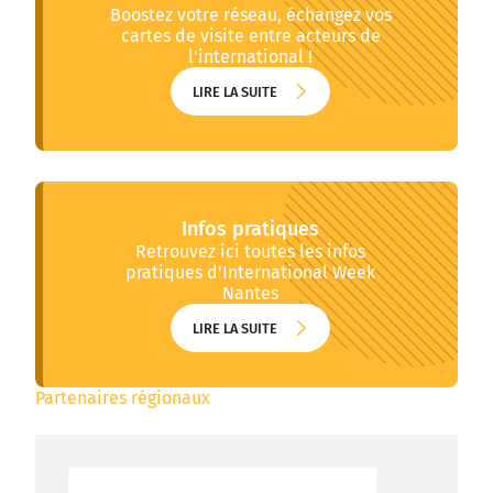
Boostez votre réseau, échangez vos
cartes de visite entre acteurs de
l'international !
LIRE LA SUITE
LIRE LA SUITE
Infos pratiques
Retrouvez ici toutes les infos
pratiques d'International Week
Nantes
LIRE LA SUITE
LIRE LA SUITE
Partenaires régionaux