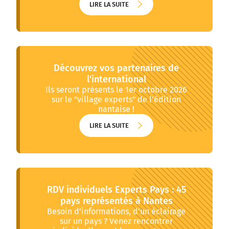
LIRE LA SUITE
LIRE LA SUITE
Découvrez vos partenaires de
l'international
Ils seront présents le 1er octobre 2026
sur le "village experts" de l'édition
nantaise !
LIRE LA SUITE
LIRE LA SUITE
RDV individuels Experts Pays : 45
pays représentés à Nantes
Besoin d’informations, d’un éclairage
sur un pays ? Venez rencontrer