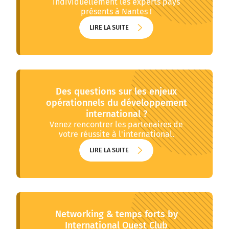
individuellement les experts pays
présents à Nantes !
LIRE LA SUITE
LIRE LA SUITE
Des questions sur les enjeux
opérationnels du développement
international ?
Venez rencontrer les partenaires de
votre réussite à l'international.
LIRE LA SUITE
LIRE LA SUITE
Networking & temps forts by
International Ouest Club