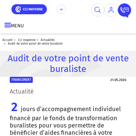
Aller
Panneau de gestion des cookies
au
contenu
principal
MENU
accueil
cci mayenne
actualités
audit de votre point de vente buraliste
Audit de votre point de vente
buraliste
21.05.2026
FINANCEMENT
Actualité
2
jours d’accompagnement individuel
financé par le fonds de transformation
buralistes pour vous permettre de
bénéficier d’aides financières à votre