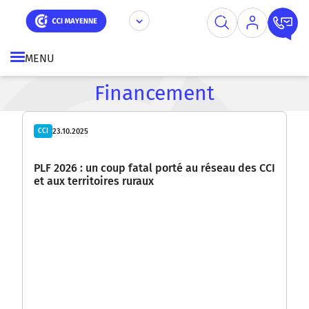
Aller
Panneau de gestion des cookies
au
contenu
principal
MENU
Financement
23.10.2025
CCI
PLF 2026 : un coup fatal porté au réseau des CCI
et aux territoires ruraux