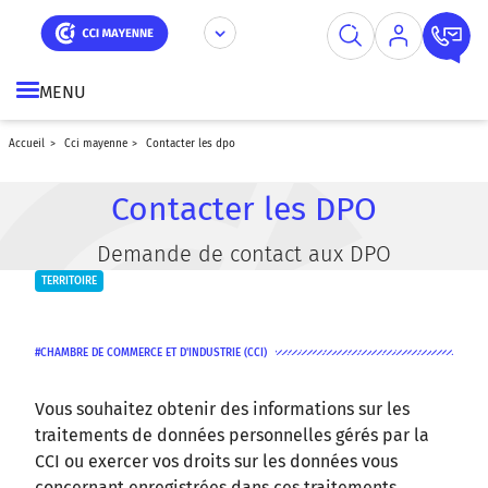
Aller
Panneau de gestion des cookies
au
contenu
principal
MENU
accueil
cci mayenne
contacter les dpo
Contacter les DPO
Demande de contact aux DPO
TERRITOIRE
CHAMBRE DE COMMERCE ET D'INDUSTRIE (CCI)
Vous souhaitez obtenir des informations sur les
traitements de données personnelles gérés par la
CCI ou exercer vos droits sur les données vous
concernant enregistrées dans ces traitements,