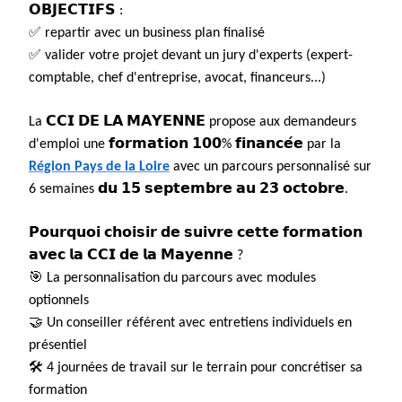
𝗢𝗕𝗝𝗘𝗖𝗧𝗜𝗙𝗦 :
✅ repartir avec un business plan finalisé
✅ valider votre projet devant un jury d'experts (expert-
comptable, chef d'entreprise, avocat, financeurs...)
La 𝗖𝗖𝗜 𝗗𝗘 𝗟𝗔 𝗠𝗔𝗬𝗘𝗡𝗡𝗘 propose aux demandeurs
d'emploi une 𝗳𝗼𝗿𝗺𝗮𝘁𝗶𝗼𝗻 𝟭𝟬𝟬% 𝗳𝗶𝗻𝗮𝗻𝗰𝗲́𝗲 par la
Région Pays de la Loire
avec un parcours personnalisé sur
6 semaines 𝗱𝘂 𝟭𝟱 𝘀𝗲𝗽𝘁𝗲𝗺𝗯𝗿𝗲 𝗮𝘂 𝟮𝟯 𝗼𝗰𝘁𝗼𝗯𝗿𝗲.
𝗣𝗼𝘂𝗿𝗾𝘂𝗼𝗶 𝗰𝗵𝗼𝗶𝘀𝗶𝗿 𝗱𝗲 𝘀𝘂𝗶𝘃𝗿𝗲 𝗰𝗲𝘁𝘁𝗲 𝗳𝗼𝗿𝗺𝗮𝘁𝗶𝗼𝗻
𝗮𝘃𝗲𝗰 𝗹𝗮 𝗖𝗖𝗜 𝗱𝗲 𝗹𝗮 𝗠𝗮𝘆𝗲𝗻𝗻𝗲 ?
🎯 La personnalisation du parcours avec modules
optionnels
🤝 Un conseiller référent avec entretiens individuels en
présentiel
🛠️ 4 journées de travail sur le terrain pour concrétiser sa
formation