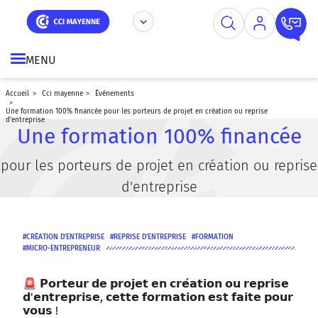
Aller
Panneau de gestion des cookies
au
contenu
principal
MENU
accueil
cci mayenne
événements
une formation 100% financée pour les porteurs de projet en création ou reprise
d'entreprise
Une formation 100% financée
pour les porteurs de projet en création ou reprise
d'entreprise
CRÉATION D'ENTREPRISE
REPRISE D'ENTREPRISE
FORMATION
MICRO-ENTREPRENEUR
🚨 𝗣𝗼𝗿𝘁𝗲𝘂𝗿 𝗱𝗲 𝗽𝗿𝗼𝗷𝗲𝘁 𝗲𝗻 𝗰𝗿𝗲́𝗮𝘁𝗶𝗼𝗻 𝗼𝘂 𝗿𝗲𝗽𝗿𝗶𝘀𝗲
𝗱'𝗲𝗻𝘁𝗿𝗲𝗽𝗿𝗶𝘀𝗲, 𝗰𝗲𝘁𝘁𝗲 𝗳𝗼𝗿𝗺𝗮𝘁𝗶𝗼𝗻 𝗲𝘀𝘁 𝗳𝗮𝗶𝘁𝗲 𝗽𝗼𝘂𝗿
𝘃𝗼𝘂𝘀 !