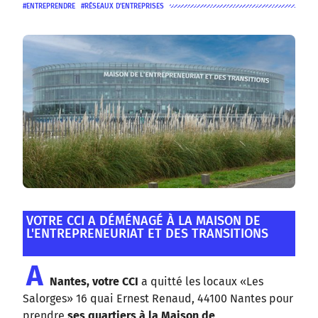
ENTREPRENDRE
RÉSEAUX D'ENTREPRISES
VOTRE CCI A DÉMÉNAGÉ À LA MAISON DE
L'ENTREPRENEURIAT ET DES TRANSITIONS
A
Nantes, votre CCI
a quitté les locaux «Les
Salorges» 16 quai Ernest Renaud, 44100 Nantes pour
prendre
ses quartiers à la Maison de