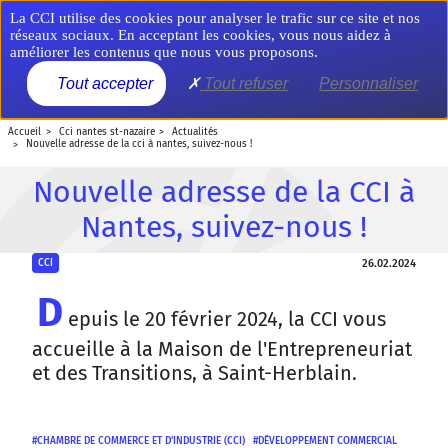
Aller
Panneau de gestion des cookies
La CCI utilise des cookies pour analyser le trafic sur ce site et nos
au
réseaux sociaux. En acceptant les cookies, vous nous aidez à
contenu
améliorer les contenus que nous vous proposons.
principal
MENU
Tout accepter
Tout refuser
Personnaliser
accueil
cci nantes st-nazaire
actualités
nouvelle adresse de la cci à nantes, suivez-nous !
Nouvelle adresse de la CCI à
Nantes, suivez-nous !
26.02.2024
CCI
D
epuis le 20 février 2024, la CCI vous
accueille à la Maison de l'Entrepreneuriat
et des Transitions, à Saint-Herblain.
CHAMBRE DE COMMERCE ET D'INDUSTRIE (CCI)
DÉVELOPPEMENT COMMERCIAL