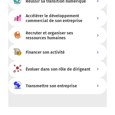
Réussir sa transition numérique
Réussir sa transition écologique
Accélérer le développement
Réussir sa transition numérique
commercial de son entreprise
Recruter et organiser ses
Accélérer le développement
ressources humaines
commercial de son entreprise
Recruter et organiser ses ressources
Financer son activité
humaines
Évoluer dans son rôle de dirigeant
Financer son activité
Transmettre son entreprise
Évoluer dans son rôle de dirigeant
Transmettre son entreprise