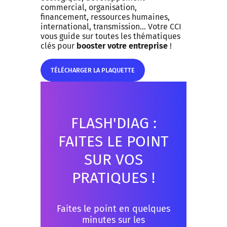
commercial, organisation,
financement, ressources humaines,
international, transmission… Votre CCI
vous guide sur toutes les thématiques
clés pour
booster votre entreprise
!
TÉLÉCHARGER LA PLAQUETTE
TÉLÉCHARGER LA PLAQUETTE
FLASH'DIAG :
FAITES LE POINT
SUR VOS
PRATIQUES !
Faites le point en quelques
minutes sur les