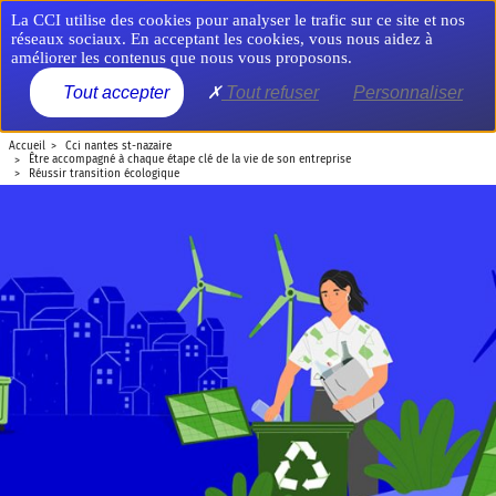
Aller
Panneau de gestion des cookies
La CCI utilise des cookies pour analyser le trafic sur ce site et nos
au
réseaux sociaux. En acceptant les cookies, vous nous aidez à
contenu
améliorer les contenus que nous vous proposons.
principal
MENU
Tout accepter
Tout refuser
Personnaliser
accueil
cci nantes st-nazaire
être accompagné à chaque étape clé de la vie de son entreprise
réussir transition écologique