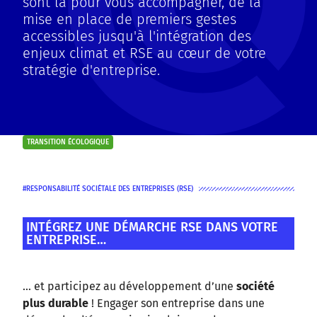
sont là pour vous accompagner, de la
mise en place de premiers gestes
accessibles jusqu'à l'intégration des
enjeux climat et RSE au cœur de votre
stratégie d'entreprise.
TRANSITION ÉCOLOGIQUE
RESPONSABILITÉ SOCIÉTALE DES ENTREPRISES (RSE)
INTÉGREZ UNE DÉMARCHE RSE DANS VOTRE
ENTREPRISE…
… et participez au développement d’une
société
plus durable
! Engager son entreprise dans une